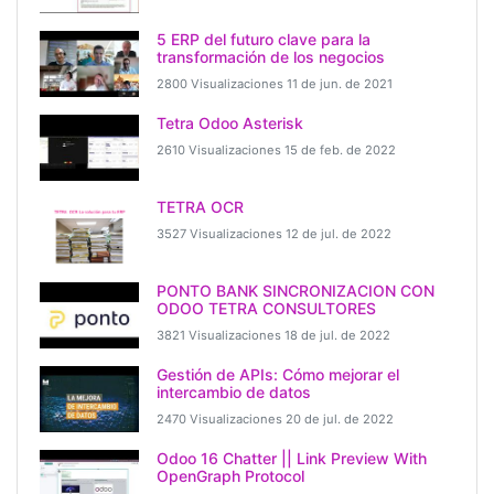
5 ERP del futuro clave para la
transformación de los negocios
2800 Visualizaciones
11 de jun. de 2021
Tetra Odoo Asterisk
2610 Visualizaciones
15 de feb. de 2022
TETRA OCR
3527 Visualizaciones
12 de jul. de 2022
PONTO BANK SINCRONIZACION CON
ODOO TETRA CONSULTORES
3821 Visualizaciones
18 de jul. de 2022
Gestión de APIs: Cómo mejorar el
intercambio de datos
2470 Visualizaciones
20 de jul. de 2022
Odoo 16 Chatter || Link Preview With
OpenGraph Protocol