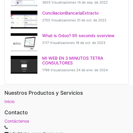
3655 Visualizaciones
14 de sep. de 2022
ConciliacionBancariaExtracto
2755 Visualizaciones
31 de oct. de 2022
What is Odoo? 95 seconds overview
2117 Visualizaciones
18 de oct. de 2023
MI WEB EN 3 MINUTOS TETRA
CONSULTORES
1799 Visualizaciones
24 de ene. de 2024
Nuestros Productos y Servicios
Inicio
Contacto
Contáctenos