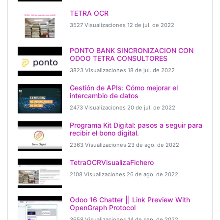
TETRA OCR
3527 Visualizaciones
12 de jul. de 2022
PONTO BANK SINCRONIZACION CON
ODOO TETRA CONSULTORES
3823 Visualizaciones
18 de jul. de 2022
Gestión de APIs: Cómo mejorar el
intercambio de datos
2473 Visualizaciones
20 de jul. de 2022
Programa Kit Digital: pasos a seguir para
recibir el bono digital.
2363 Visualizaciones
23 de ago. de 2022
TetraOCRVisualizaFichero
2108 Visualizaciones
26 de ago. de 2022
Odoo 16 Chatter || Link Preview With
OpenGraph Protocol
3658 Visualizaciones
14 de sep. de 2022