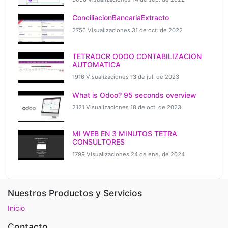
ConciliacionBancariaExtracto
2756 Visualizaciones
31 de oct. de 2022
TETRAOCR ODOO CONTABILIZACION
AUTOMATICA
1916 Visualizaciones
13 de jul. de 2023
What is Odoo? 95 seconds overview
2121 Visualizaciones
18 de oct. de 2023
MI WEB EN 3 MINUTOS TETRA
CONSULTORES
1799 Visualizaciones
24 de ene. de 2024
Nuestros Productos y Servicios
Inicio
Contacto