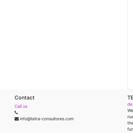
Contact
T
de
Call us
We
nu
info@tetra-consultores.com
th
fu