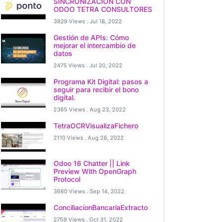
SINCRONIZACION CON
ODOO TETRA CONSULTORES
3829 Views .
Jul 18, 2022
Gestión de APIs: Cómo
mejorar el intercambio de
datos
2475 Views .
Jul 20, 2022
Programa Kit Digital: pasos a
seguir para recibir el bono
digital.
2365 Views .
Aug 23, 2022
TetraOCRVisualizaFichero
2110 Views .
Aug 26, 2022
Odoo 16 Chatter || Link
Preview With OpenGraph
Protocol
3660 Views .
Sep 14, 2022
ConciliacionBancariaExtracto
2759 Views .
Oct 31, 2022