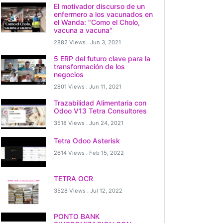
El motivador discurso de un
enfermero a los vacunados en
el Wanda: "Como el Cholo,
vacuna a vacuna"
2882 Views .
Jun 3, 2021
5 ERP del futuro clave para la
transformación de los
negocios
2801 Views .
Jun 11, 2021
_CORONAVIRUS
Trazabilidad Alimentaria con
Odoo V13 Tetra Consultores
3518 Views .
Jun 24, 2021
Tetra Odoo Asterisk
2614 Views .
Feb 15, 2022
TETRA OCR
3528 Views .
Jul 12, 2022
PONTO BANK