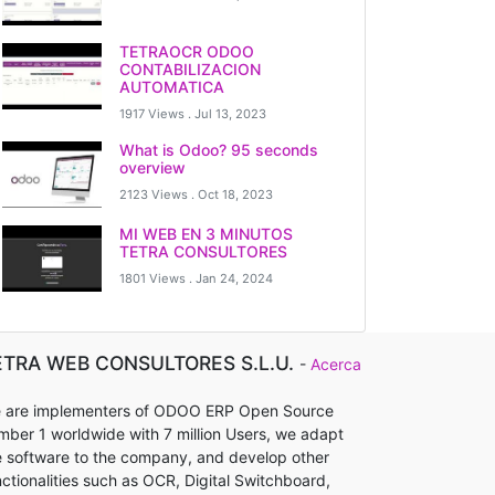
TETRAOCR ODOO
CONTABILIZACION
AUTOMATICA
1917 Views .
Jul 13, 2023
What is Odoo? 95 seconds
overview
2123 Views .
Oct 18, 2023
MI WEB EN 3 MINUTOS
TETRA CONSULTORES
1801 Views .
Jan 24, 2024
ETRA WEB CONSULTORES S.L.U.
-
Acerca
 are implementers of ODOO ERP Open Source
mber 1 worldwide with 7 million Users, we adapt
e software to the company, and develop other
nctionalities such as OCR, Digital Switchboard,