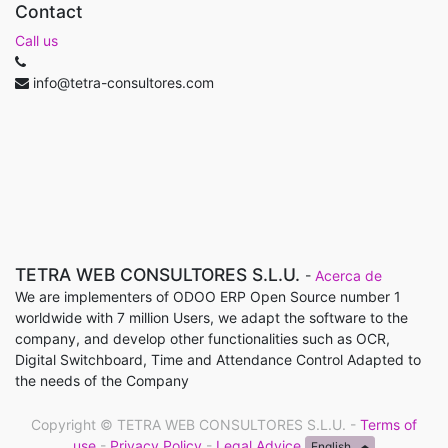
Contact
Call us
info@tetra-consultores.com
TETRA WEB CONSULTORES S.L.U.
-
Acerca de
We are implementers of ODOO ERP Open Source number 1
worldwide with 7 million Users, we adapt the software to the
company, and develop other functionalities such as OCR,
Digital Switchboard, Time and Attendance Control Adapted to
the needs of the Company
Copyright ©
TETRA WEB CONSULTORES S.L.U.
-
Terms of
use
-
Privacy Policy
-
Legal Advice
English